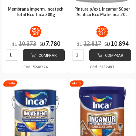
Membrana imperm. Incatech
Pintura p/ext. Incamur Súper
Total Bco. Inca 20Kg
Acrílico Bco Mate Inca 20L
25
%
15
%
OFF
OFF
10.373
7.780
12.817
10.894
$U
$U
$U
$U
COMPRAR
COMPRAR
Cód.
5248374
Cód.
5182483
oferta
oferta