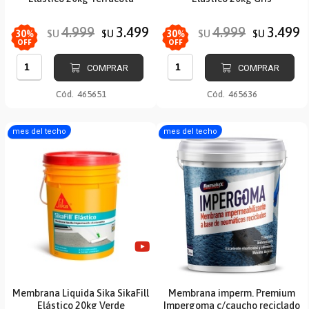
4.999
3.499
4.999
3.499
$U
$U
$U
$U
30
%
30
%
OFF
OFF
COMPRAR
COMPRAR
Cód.
465651
Cód.
465636
mes del techo
mes del techo
Membrana Liquida Sika SikaFill
Membrana imperm. Premium
Elástico 20kg Verde
Impergoma c/caucho reciclado