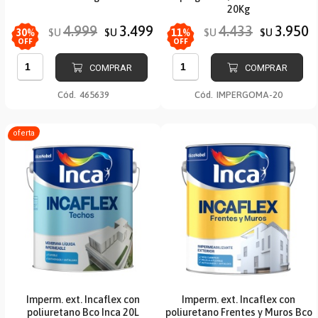
20Kg
4.999
3.499
4.433
3.950
$U
$U
$U
$U
30
%
11
%
OFF
OFF
COMPRAR
COMPRAR
Cód.
465639
Cód.
IMPERGOMA-20
oferta
Imperm. ext. Incaflex con
Imperm. ext. Incaflex con
poliuretano Bco Inca 20L
poliuretano Frentes y Muros Bco