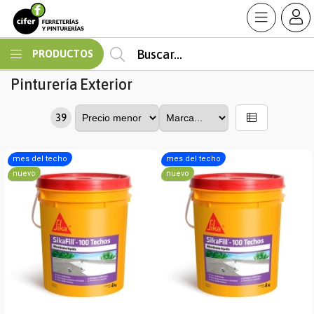
MI COMPRA
PRODUCTOS
Pinturería
Exterior
39
mes del techo
mes del techo
nuevo
nuevo