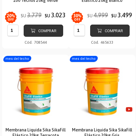
100 Techos 20kg Verde
Elástico 20kg Blanco
3.779
3.023
4.999
3.499
$U
$U
$U
$U
20
%
30
%
OFF
OFF
COMPRAR
COMPRAR
Cód.
708544
Cód.
465633
mes del techo
mes del techo
Membrana Liquida Sika SikaFill
Membrana Liquida Sika SikaFill
Elástico 20kg Terracota
Elástico 20kg Gris