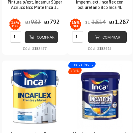
Pintura p/ext. Incamur Súper
Imperm. ext. Incaflex con
Acrílico Bco Mate Inca 1L
poliuretano Bco Inca 4L
932
792
1.514
1.287
$U
$U
$U
$U
15
%
15
%
OFF
OFF
COMPRAR
COMPRAR
Cód.
5182477
Cód.
5182616
mes del techo
oferta