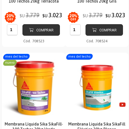
100 Techos 20kg Terracota
100 Techos 20kg Gris
3.779
3.023
3.779
3.023
$U
$U
$U
$U
20
%
20
%
OFF
OFF
COMPRAR
COMPRAR
Cód.
708523
Cód.
708524
mes del techo
mes del techo
nuevo
Membrana Líquida Sika SikaFill-
Membrana Liquida Sika SikaFill