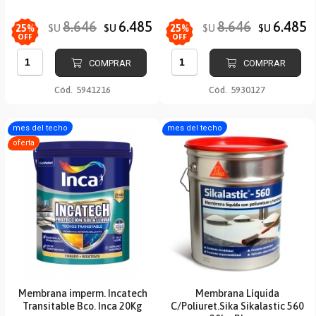
8.646
6.485
8.646
6.485
$U
$U
$U
$U
25
%
25
%
OFF
OFF
COMPRAR
COMPRAR
Cód.
5941216
Cód.
5930127
mes del techo
mes del techo
oferta
Membrana imperm. Incatech
Membrana Líquida
Transitable Bco. Inca 20Kg
C/Poliuret.Sika Sikalastic 560