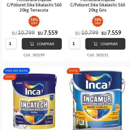
C/Poliuret.Sika Sikalastic 560
C/Poliuret.Sika Sikalastic 560
20kg Terracota
20kg Gris
30
%
30
%
OFF
OFF
10.799
7.559
10.799
7.559
$U
$U
$U
$U
COMPRAR
COMPRAR
Cód.
505199
Cód.
505251
mes del techo
oferta
oferta