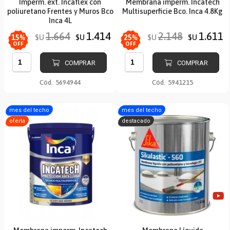
Imperm. ext. Incaflex con
Membrana imperm. Incatech
poliuretano Frentes y Muros Bco
Multisuperficie Bco. Inca 4.8Kg
Inca 4L
1.664
1.414
2.148
1.611
$U
$U
$U
$U
15
%
25
%
OFF
OFF
COMPRAR
COMPRAR
Cód.
5694944
Cód.
5941215
mes del techo
mes del techo
oferta
destacado