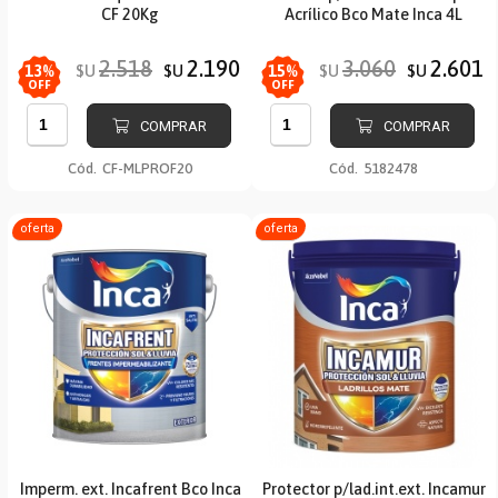
CF 20Kg
Acrílico Bco Mate Inca 4L
2.518
2.190
3.060
2.601
$U
$U
$U
$U
13
%
15
%
OFF
OFF
COMPRAR
COMPRAR
Cód.
CF-MLPROF20
Cód.
5182478
oferta
oferta
Imperm. ext. Incafrent Bco Inca
Protector p/lad.int.ext. Incamur