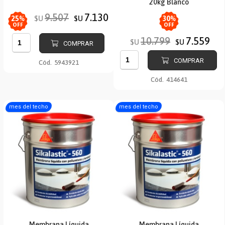
20kg Blanco
9.507
7.130
$U
$U
25
%
30
%
OFF
OFF
10.799
7.559
$U
$U
COMPRAR
COMPRAR
Cód.
5943921
Cód.
414641
mes del techo
mes del techo
Membrana Líquida
Membrana Líquida