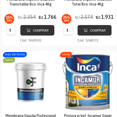
Transitable Bco. Inca 4Kg
Total Bco. Inca 4Kg
2.354
1.766
2.574
1.931
$U
$U
$U
$U
25
%
25
%
OFF
OFF
COMPRAR
COMPRAR
Cód.
5943920
Cód.
5248372
mes del techo
oferta
nuevo
Membrana líquida Profesional
Pintura p/ext. Incamur Súper