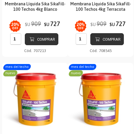
Membrana Líquida Sika SikaFill-
Membrana Líquida Sika SikaFill-
100 Techos 4kg Blanco
100 Techos 4kg Terracota
909
727
909
727
$U
$U
$U
$U
20
%
20
%
OFF
OFF
COMPRAR
COMPRAR
Cód.
707213
Cód.
708545
mes del techo
mes del techo
nuevo
nuevo