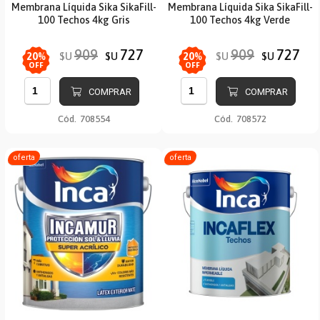
Membrana Líquida Sika SikaFill-
Membrana Líquida Sika SikaFill-
100 Techos 4kg Gris
100 Techos 4kg Verde
909
727
909
727
$U
$U
$U
$U
20
%
20
%
OFF
OFF
COMPRAR
COMPRAR
Cód.
708554
Cód.
708572
oferta
oferta