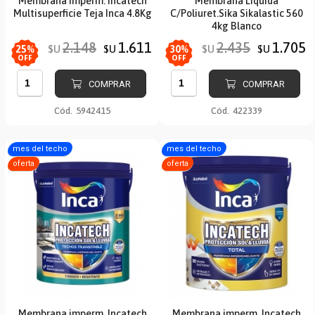
Membrana imperm. Incatech
Membrana Líquida
Multisuperficie Teja Inca 4.8Kg
C/Poliuret.Sika Sikalastic 560
4kg Blanco
2.148
1.611
2.435
1.705
$U
$U
$U
$U
25
%
30
%
OFF
OFF
COMPRAR
COMPRAR
Cód.
5942415
Cód.
422339
mes del techo
mes del techo
oferta
oferta
Membrana imperm. Incatech
Membrana imperm. Incatech