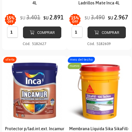
4L
Ladrillos Mate Inca 4L
3.401
2.891
3.490
2.967
$U
$U
$U
$U
15
%
15
%
OFF
OFF
COMPRAR
COMPRAR
Cód.
5182627
Cód.
5182609
oferta
mes del techo
nuevo
Protector p/lad.int.ext. Incamur
Membrana Líquida Sika SikaFill-