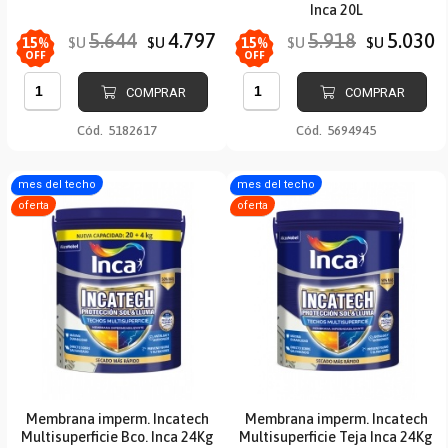
Inca 20L
5.644
4.797
5.918
5.030
$U
$U
$U
$U
15
%
15
%
OFF
OFF
COMPRAR
COMPRAR
Cód.
5182617
Cód.
5694945
mes del techo
mes del techo
oferta
oferta
Membrana imperm. Incatech
Membrana imperm. Incatech
Multisuperficie Bco. Inca 24Kg
Multisuperficie Teja Inca 24Kg