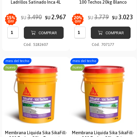
Ladrillos Satinado Inca 4L
100 Techos 20kg Blanco
3.490
2.967
3.779
3.023
$U
$U
$U
$U
15
%
20
%
OFF
OFF
COMPRAR
COMPRAR
Cód.
5182607
Cód.
707177
mes del techo
mes del techo
nuevo
nuevo
Membrana Líquida Sika SikaFill-
Membrana Líquida Sika SikaFill-