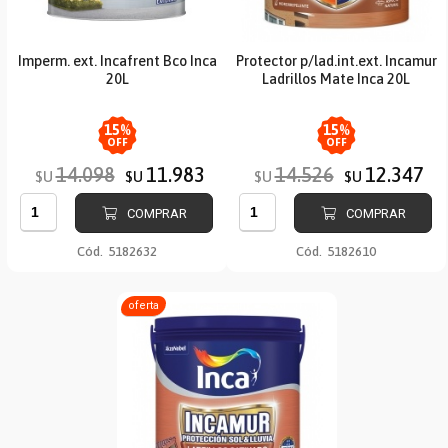
Imperm. ext. Incafrent Bco Inca
Protector p/lad.int.ext. Incamur
20L
Ladrillos Mate Inca 20L
15
%
15
%
OFF
OFF
14.098
11.983
14.526
12.347
$U
$U
$U
$U
COMPRAR
COMPRAR
Cód.
5182632
Cód.
5182610
oferta