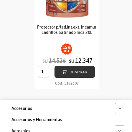
Protector p/lad.int.ext. Incamur
Ladrillos Satinado Inca 20L
15
%
OFF
14.526
12.347
$U
$U
COMPRAR
Cód.
5182608
Accesorios
Accesorios y Herramientas
Aerosoles