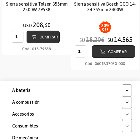
Sierra sensitiva Tolsen 355mm
Sierra sensitiva Bosch GCO 14-
2500W 79538
24 355mm 2400W
208
,60
USD
20
%
OFF
COMPRAR
18.206
14.565
$U
$U
Cód.
015-79538
COMPRAR
Cód.
0601B370E0-000
A batería
A combustión
Accesorios
Consumibles
De mecánica