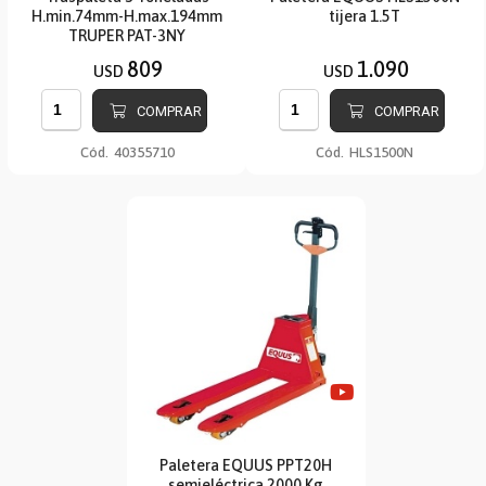
H.min.74mm-H.max.194mm
tijera 1.5T
TRUPER PAT-3NY
809
1.090
USD
USD
COMPRAR
COMPRAR
Cód.
40355710
Cód.
HLS1500N
Paletera EQUUS PPT20H
semieléctrica 2000 Kg