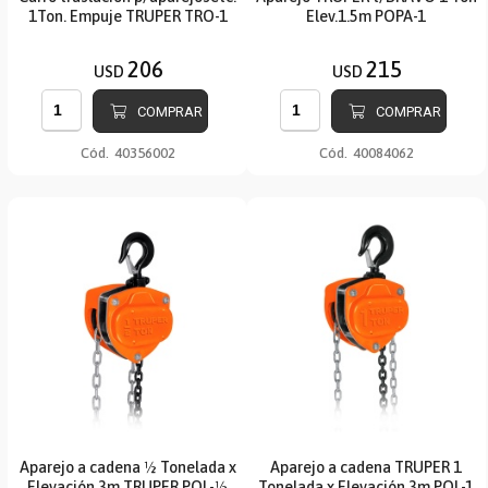
1Ton. Empuje TRUPER TRO-1
Elev.1.5m POPA-1
206
215
USD
USD
COMPRAR
COMPRAR
Cód.
40356002
Cód.
40084062
Aparejo a cadena ½ Tonelada x
Aparejo a cadena TRUPER 1
Elevación 3m TRUPER POL-½
Tonelada x Elevación 3m POL-1