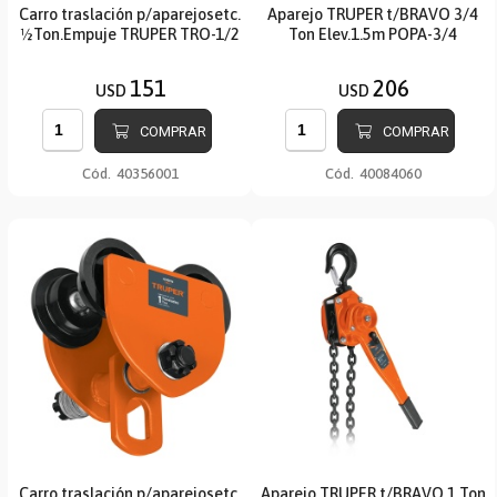
Carro traslación p/aparejosetc.
Aparejo TRUPER t/BRAVO 3/4
½Ton.Empuje TRUPER TRO-1/2
Ton Elev.1.5m POPA-3/4
151
206
USD
USD
COMPRAR
COMPRAR
Cód.
40356001
Cód.
40084060
Carro traslación p/aparejosetc.
Aparejo TRUPER t/BRAVO 1 Ton