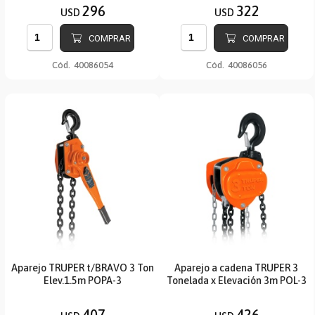
296
322
USD
USD
COMPRAR
COMPRAR
Cód.
40086054
Cód.
40086056
Aparejo TRUPER t/BRAVO 3 Ton
Aparejo a cadena TRUPER 3
Elev.1.5m POPA-3
Tonelada x Elevación 3m POL-3
407
426