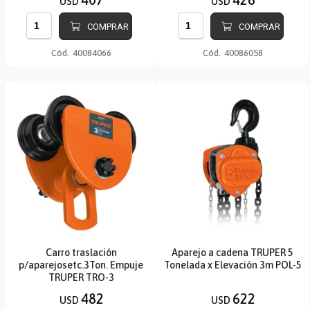
USD
USD
COMPRAR
COMPRAR
Cód.
40084066
Cód.
40086058
Carro traslación
Aparejo a cadena TRUPER 5
p/aparejosetc.3Ton. Empuje
Tonelada x Elevación 3m POL-5
TRUPER TRO-3
482
622
USD
USD