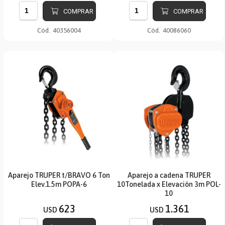
COMPRAR
COMPRAR
Cód.
40356004
Cód.
40086060
Aparejo TRUPER t/BRAVO 6 Ton
Aparejo a cadena TRUPER
Elev.1.5m POPA-6
10Tonelada x Elevación 3m POL-
10
623
1.361
USD
USD