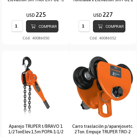
225
227
USD
USD
COMPRAR
COMPRAR
Cód.
40086050
Cód.
40086052
Aparejo TRUPER t/BRAVO 1
Carro traslación p/aparejosetc.
1/2TonElev.1.5m POPA-1-1/2
2Ton. Empuje TRUPER TRO-2