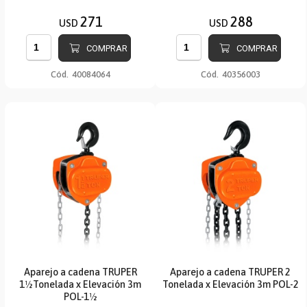
271
288
USD
USD
COMPRAR
COMPRAR
Cód.
40084064
Cód.
40356003
Aparejo a cadena TRUPER
Aparejo a cadena TRUPER 2
1½Tonelada x Elevación 3m
Tonelada x Elevación 3m POL-2
POL-1½