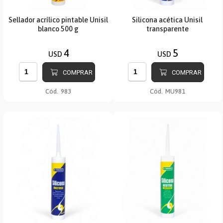
Sellador acrílico pintable Unisil
Silicona acética Unisil
blanco 500 g
transparente
4
5
USD
USD
COMPRAR
COMPRAR
Cód.
983
Cód.
MU981