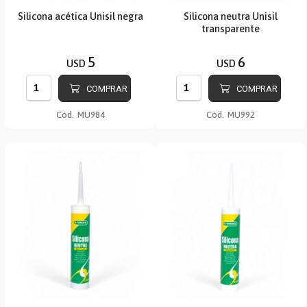
Silicona acética Unisil negra
Silicona neutra Unisil
transparente
5
6
USD
USD
COMPRAR
COMPRAR
Cód.
MU984
Cód.
MU992