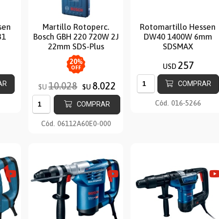
sen
Martillo Rotoperc.
Rotomartillo Hessen
31
Bosch GBH 220 720W 2J
DW40 1400W 6mm
22mm SDS-Plus
SDSMAX
20
%
257
USD
OFF
AR
COMPRAR
10.028
8.022
$U
$U
Cód.
016-5266
COMPRAR
Cód.
06112A60E0-000