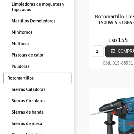
Limpiadoras de moquetes y
tapizados
Rotomartillo Tol
Martillos Demoledores
1500W 5.5J 885
Minitornos
155
USD
Multiuso
COMPR
Pistolas de calor
Cód.
015-88531
Pulidoras
Rotomartillos
Sierras Caladoras
Sierras Circulares
Sierras de banda
Sierras de mesa