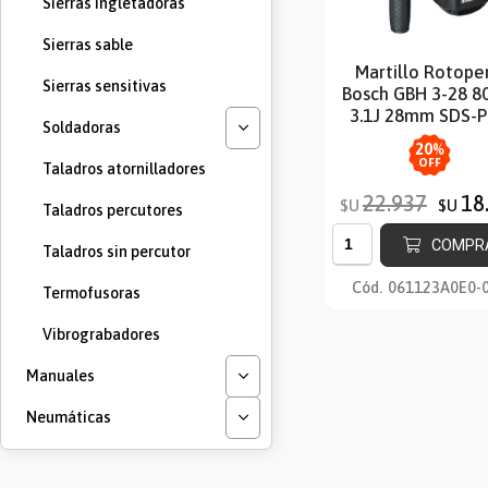
Sierras Ingletadoras
Sierras sable
Martillo Rotoper
Sierras sensitivas
Bosch GBH 3-28 
3.1J 28mm SDS-P
Soldadoras
20
%
OFF
Taladros atornilladores
22.937
18
$U
$U
Taladros percutores
COMPR
Taladros sin percutor
Cód.
061123A0E0-
Termofusoras
Vibrograbadores
Manuales
Neumáticas