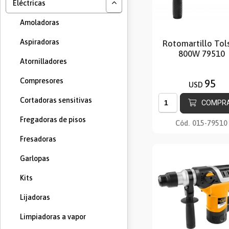
Eléctricas
Amoladoras
Aspiradoras
Rotomartillo Tol
800W 79510
Atornilladores
Compresores
95
USD
Cortadoras sensitivas
COMPR
Fregadoras de pisos
Cód.
015-79510
Fresadoras
Garlopas
Kits
Lijadoras
Limpiadoras a vapor