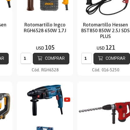
sen
Rotomartillo Ingco
Rotomartillo Hessen
RGH6528 650W 1.7J
BST850 850W 2.5J SDS
PLUS
105
121
USD
USD
AR
COMPRAR
COMPRAR
Cód.
RGH6528
Cód.
016-5250