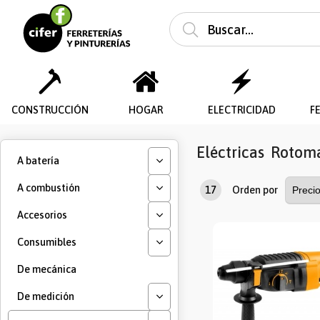
CONSTRUCCIÓN
HOGAR
ELECTRICIDAD
F
Eléctricas
Rotoma
A batería
A combustión
17
Orden por
Accesorios
Consumibles
De mecánica
De medición