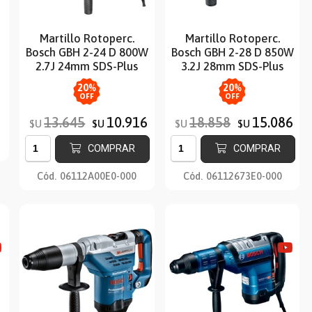
Martillo Rotoperc.
Martillo Rotoperc.
Bosch GBH 2-24 D 800W
Bosch GBH 2-28 D 850W
2.7J 24mm SDS-Plus
3.2J 28mm SDS-Plus
20
%
20
%
OFF
OFF
13.645
10.916
18.858
15.086
$U
$U
$U
$U
COMPRAR
COMPRAR
Cód.
06112A00E0-000
Cód.
06112673E0-000