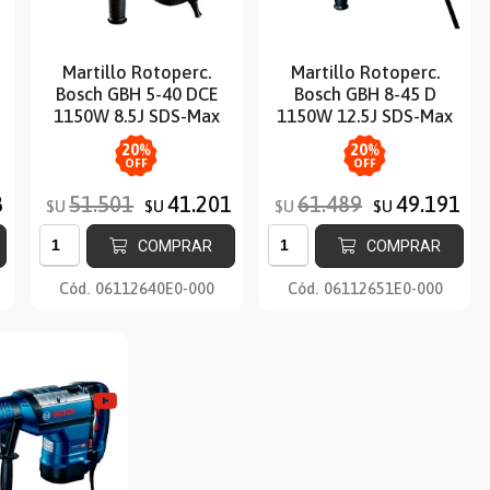
Martillo Rotoperc.
Martillo Rotoperc.
Bosch GBH 5-40 DCE
Bosch GBH 8-45 D
1150W 8.5J SDS-Max
1150W 12.5J SDS-Max
20
%
20
%
OFF
OFF
8
51.501
41.201
61.489
49.191
$U
$U
$U
$U
COMPRAR
COMPRAR
Cód.
06112640E0-000
Cód.
06112651E0-000