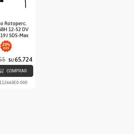
lo Rotoperc.
GBH 12-52 DV
19J SDS-Max
20
%
OFF
55
65.724
$U
COMPRAR
112660E0-000