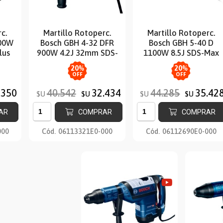
c.
Martillo Rotoperc.
Martillo Rotoperc.
800W
Bosch GBH 4-32 DFR
Bosch GBH 5-40 D
lus
900W 4.2J 32mm SDS-
1100W 8.5J SDS-Max
Plus
20
%
20
%
OFF
OFF
.350
40.542
32.434
44.285
35.42
$U
$U
$U
$U
AR
COMPRAR
COMPRAR
000
Cód.
06113321E0-000
Cód.
06112690E0-000