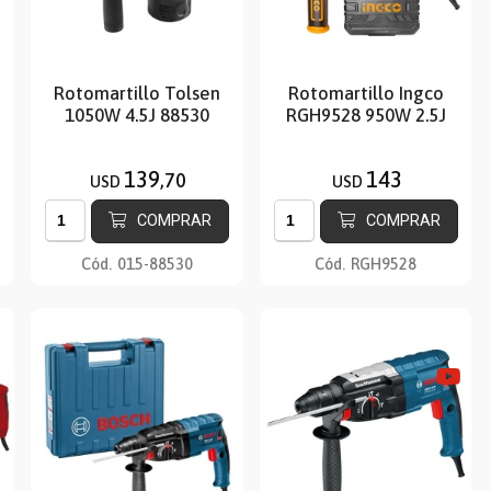
Rotomartillo Tolsen
Rotomartillo Ingco
1050W 4.5J 88530
RGH9528 950W 2.5J
139
143
,70
USD
USD
COMPRAR
COMPRAR
Cód.
015-88530
Cód.
RGH9528