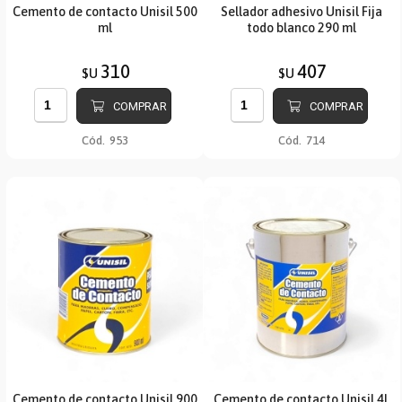
Cemento de contacto Unisil 500
Sellador adhesivo Unisil Fija
ml
todo blanco 290 ml
310
407
$U
$U
COMPRAR
COMPRAR
Cód.
953
Cód.
714
Cemento de contacto Unisil 900
Cemento de contacto Unisil 4L