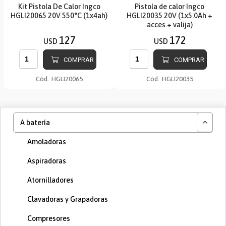
Kit Pistola De Calor Ingco
Pistola de calor Ingco
HGLI20065 20V 550°C (1x4ah)
HGLI20035 20V (1x5.0Ah +
acces.+ valija)
127
172
USD
USD
COMPRAR
COMPRAR
Cód.
HGLI20065
Cód.
HGLI20035
A batería
Amoladoras
Aspiradoras
Atornilladores
Clavadoras y Grapadoras
Compresores