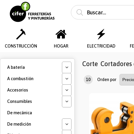
CONSTRUCCIÓN
HOGAR
ELECTRICIDAD
F
Corte
Cortadores 
A batería
A combustión
10
Orden por
Accesorios
Consumibles
De mecánica
De medición