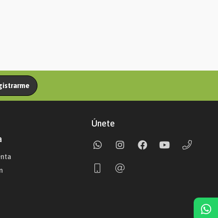
gistrarme
Únete
a
enta
n