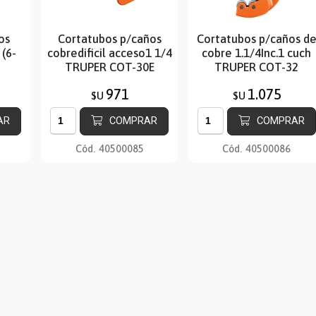
os
Cortatubos p/caños
Cortatubos p/caños d
(6-
cobredificil acceso1 1/4
cobre 1.1/4Inc.1 cuch
TRUPER COT-30E
TRUPER COT-32
971
1.075
$U
$U
AR
COMPRAR
COMPRAR
Cód.
40500085
Cód.
40500086