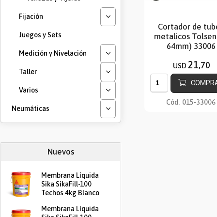
Fijación
Cortador de tub
Juegos y Sets
metalicos Tolsen 
64mm) 33006
Medición y Nivelación
21
,70
USD
Taller
COMPR
Varios
Cód.
015-33006
Neumáticas
Nuevos
Membrana Líquida
Sika SikaFill-100
Techos 4kg Blanco
Membrana Líquida