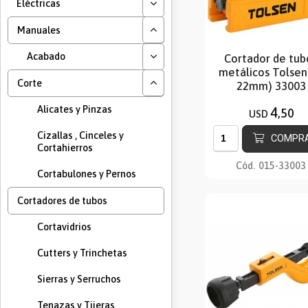
Eléctricas
Manuales
Acabado
Cortador de tub
metálicos Tolsen 
Corte
22mm) 33003
Alicates y Pinzas
4
,50
USD
Cizallas , Cinceles y
COMPR
Cortahierros
Cód.
015-33003
Cortabulones y Pernos
Cortadores de tubos
Cortavidrios
Cutters y Trinchetas
Sierras y Serruchos
Tenazas y Tijeras