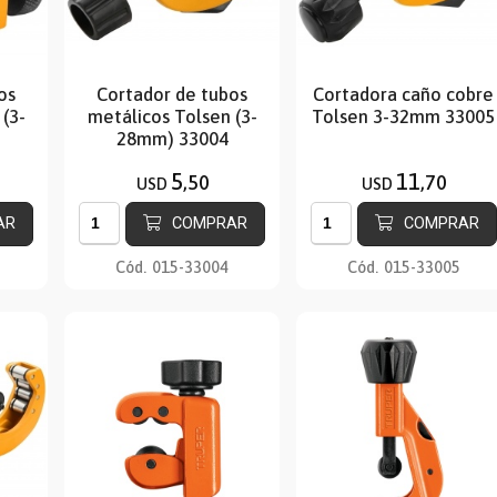
os
Cortador de tubos
Cortadora caño cobre
(3-
metálicos Tolsen (3-
Tolsen 3-32mm 33005
28mm) 33004
5
11
,50
,70
USD
USD
AR
COMPRAR
COMPRAR
Cód.
015-33004
Cód.
015-33005