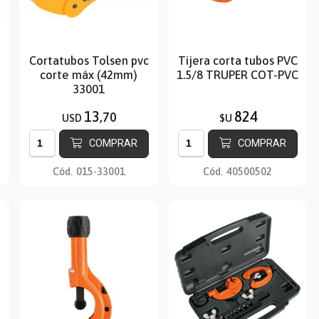
Cortatubos Tolsen pvc
Tijera corta tubos PVC
corte máx (42mm)
1.5/8 TRUPER COT-PVC
33001
13
824
,70
USD
$U
COMPRAR
COMPRAR
Cód.
015-33001
Cód.
40500502