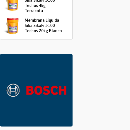
Sika SikaFill-100
Techos 4kg
Terracota
Membrana Líquida
Sika SikaFill-100
Techos 20kg Blanco