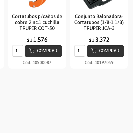
e
Cortatubos p/caños de
Conjunto Balonadora-
cobre 2Inc.1 cuchilla
Cortatubos (1/8-1 1/8)
TRUPER COT-50
TRUPER JCA-3
1.576
3.372
$U
$U
COMPRAR
COMPRAR
Cód.
40500087
Cód.
40197059