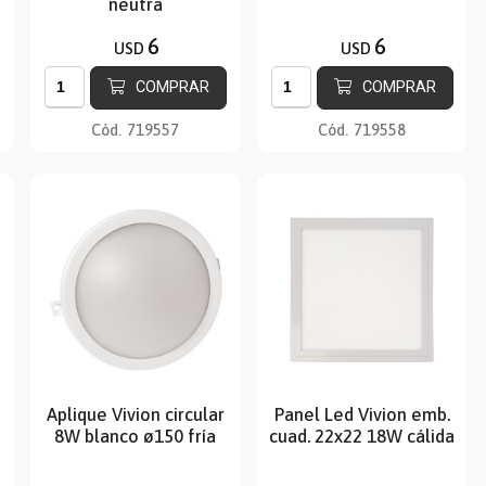
neutra
6
6
USD
USD
COMPRAR
COMPRAR
Cód.
719557
Cód.
719558
Aplique Vivion circular
Panel Led Vivion emb.
8W blanco ø150 fría
cuad. 22x22 18W cálida