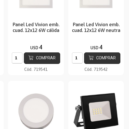
Panel Led Vivion emb.
Panel Led Vivion emb.
cuad. 12x12 6W cálida
cuad. 12x12 6W neutra
4
4
USD
USD
COMPRAR
COMPRAR
Cód.
719541
Cód.
719542