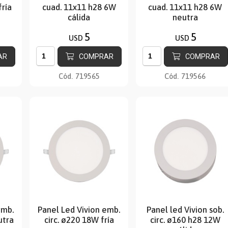
ría
cuad. 11x11 h28 6W
cuad. 11x11 h28 6W
cálida
neutra
5
5
USD
USD
AR
COMPRAR
COMPRAR
Cód.
719565
Cód.
719566
emb.
Panel Led Vivion emb.
Panel led Vivion sob.
utra
circ. ø220 18W fría
circ. ø160 h28 12W