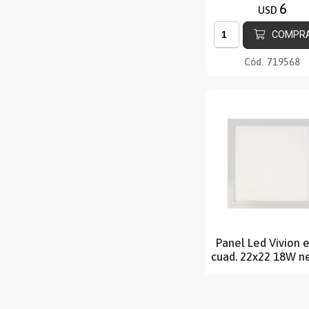
6
USD
COMPR
Cód.
719568
Panel Led Vivion 
cuad. 22x22 18W n
7
USD