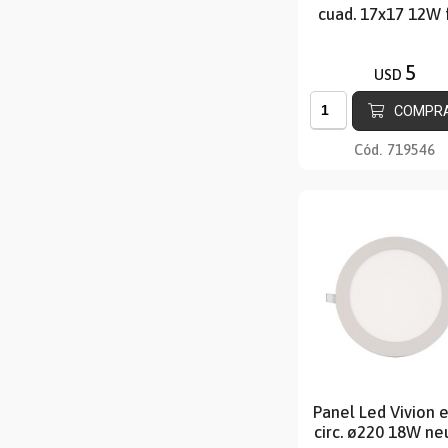
cuad. 17x17 12W f
5
USD
COMPR
Cód.
719546
Panel Led Vivion 
circ. ø220 18W ne