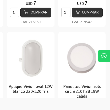
7
7
USD
USD
COMPRAR
COMPRAR
Cód.
718560
Cód.
719547
Aplique Vivion oval 12W
Panel led Vivion sob.
blanco 220x120 fría
circ. ø210 h28 18W
cálida
8
8
USD
USD