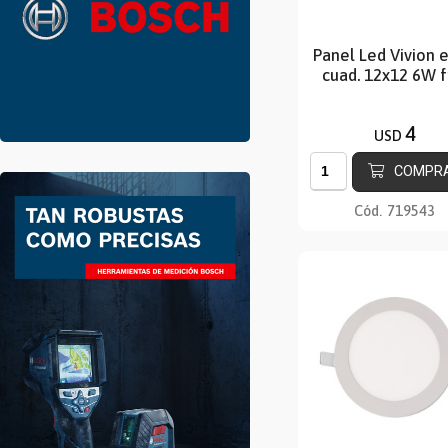
Panel Led Vivion 
cuad. 12x12 6W f
4
USD
COMPR
Cód.
719543