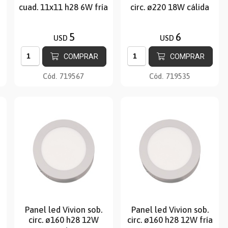
cuad. 11x11 h28 6W fría
circ. ø220 18W cálida
5
6
USD
USD
COMPRAR
COMPRAR
Cód.
719567
Cód.
719535
Panel led Vivion sob.
Panel led Vivion sob.
circ. ø160 h28 12W
circ. ø160 h28 12W fría