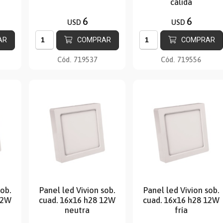
cálida
6
6
USD
USD
AR
COMPRAR
COMPRAR
Cód.
719537
Cód.
719556
sob.
Panel led Vivion sob.
Panel led Vivion sob.
12W
cuad. 16x16 h28 12W
cuad. 16x16 h28 12W
neutra
fría