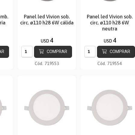
emb.
Panel led Vivion sob.
Panel led Vivion sob.
ría
circ. ø110 h28 6W cálida
circ. ø110 h28 6W
neutra
4
4
USD
USD
AR
COMPRAR
COMPRAR
Cód.
719553
Cód.
719554