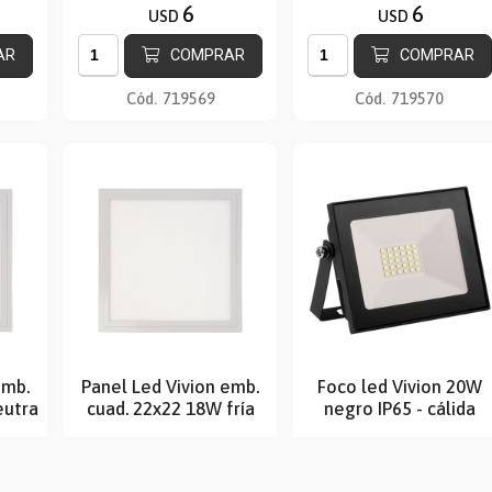
6
6
USD
USD
AR
COMPRAR
COMPRAR
Cód.
719569
Cód.
719570
emb.
Panel Led Vivion emb.
Foco led Vivion 20W
eutra
cuad. 22x22 18W fría
negro IP65 - cálida
7
8
USD
USD