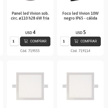
Panel led Vivion sob.
Foco led Vivion 10W
circ. ø110 h28 6W fría
negro IP65 - cálida
4
5
USD
USD
COMPRAR
COMPRAR
Cód.
719555
Cód.
719114