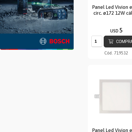
Panel Led Vivion 
circ. ø172 12W cá
5
USD
COMPR
Cód.
719532
Panel Led Vivion 