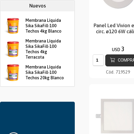
Nuevos
Membrana Líquida
Panel Led Vivion 
Sika SikaFill-100
circ. ø120 6W cál
Techos 4kg Blanco
Membrana Líquida
Sika SikaFill-100
3
USD
Techos 4kg
Terracota
COMPR
Membrana Líquida
Cód.
719529
Sika SikaFill-100
Techos 20kg Blanco