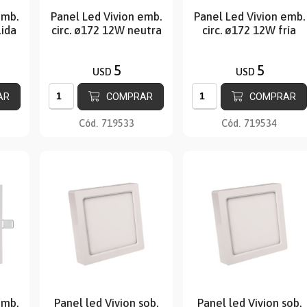
emb.
Panel Led Vivion emb.
Panel Led Vivion emb.
lida
circ. ø172 12W neutra
circ. ø172 12W fría
5
5
USD
USD
AR
COMPRAR
COMPRAR
Cód.
719533
Cód.
719534
emb.
Panel led Vivion sob.
Panel led Vivion sob.