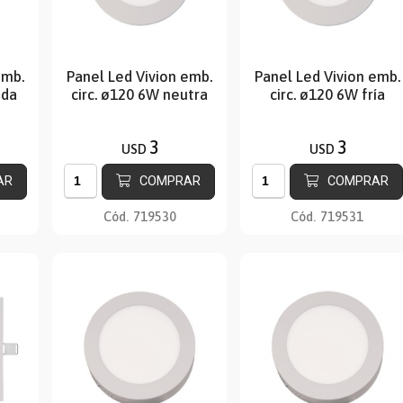
emb.
Panel Led Vivion emb.
Panel Led Vivion emb.
ida
circ. ø120 6W neutra
circ. ø120 6W fría
3
3
USD
USD
AR
COMPRAR
COMPRAR
Cód.
719530
Cód.
719531