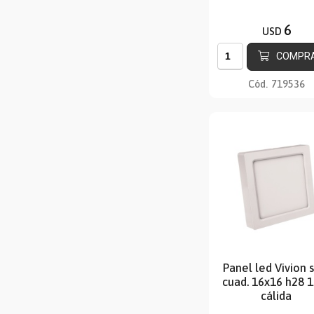
6
USD
COMPR
Cód.
719536
Panel led Vivion 
cuad. 16x16 h28 
cálida