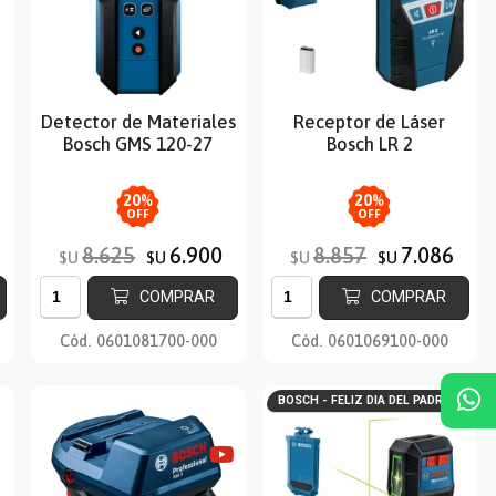
Detector de Materiales
Receptor de Láser
Bosch GMS 120-27
Bosch LR 2
20
%
20
%
OFF
OFF
8.625
6.900
8.857
7.086
$U
$U
$U
$U
COMPRAR
COMPRAR
Cód.
0601081700-000
Cód.
0601069100-000
BOSCH - FELIZ DIA DEL PADRE