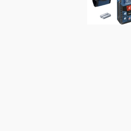
Medidor de dista
Bosch GLM 50-12
20
%
OFF
8.967
7.
$U
$U
COMPR
Cód.
0601072RG0-