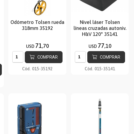
Odómetro Tolsen rueda
Nivel láser Tolsen
318mm 35192
líneas cruzadas autoniv.
H&V 120° 35141
71
77
,70
,10
USD
USD
COMPRAR
COMPRAR
Cód.
015-35192
Cód.
015-35141