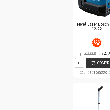
Nivel Láser Bosch
12-22
20
%
OFF
5.929
4.
$U
$U
COMPR
Cód.
0601065220-