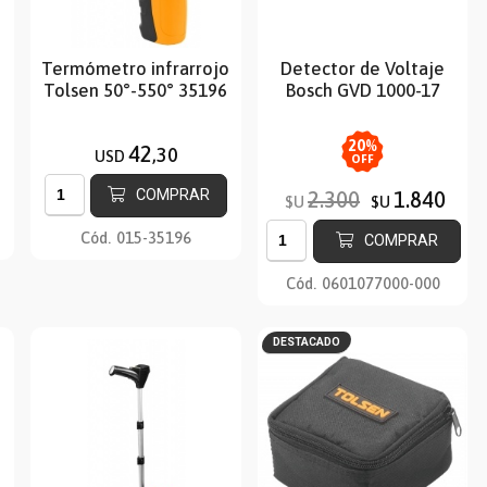
Termómetro infrarrojo
Detector de Voltaje
Tolsen 50°-550° 35196
Bosch GVD 1000-17
20
%
42
,30
USD
OFF
COMPRAR
2.300
1.840
$U
$U
Cód.
015-35196
COMPRAR
Cód.
0601077000-000
DESTACADO