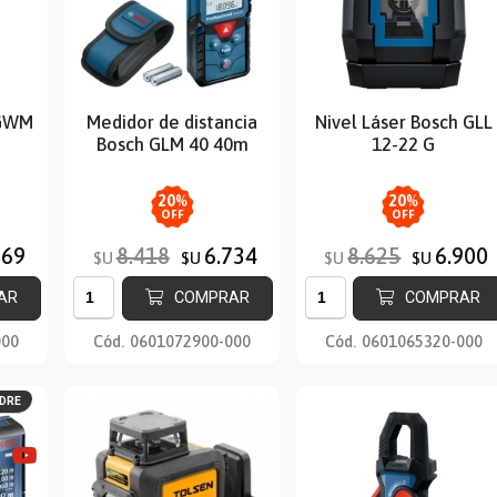
 GWM
Medidor de distancia
Nivel Láser Bosch GLL
Bosch GLM 40 40m
12-22 G
20
%
20
%
OFF
OFF
569
8.418
6.734
8.625
6.900
$U
$U
$U
$U
AR
COMPRAR
COMPRAR
000
Cód.
0601072900-000
Cód.
0601065320-000
ADRE