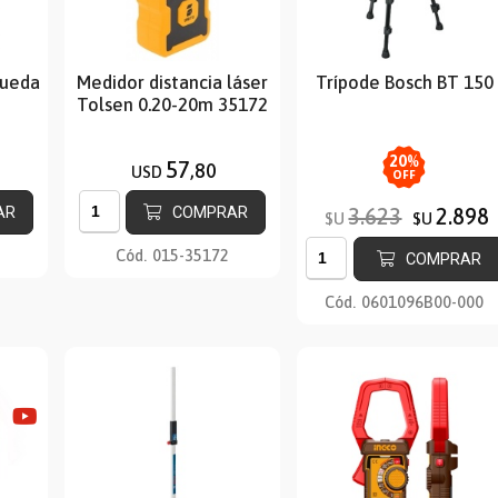
rueda
Medidor distancia láser
Trípode Bosch BT 150
Tolsen 0.20-20m 35172
20
%
57
,80
USD
OFF
AR
COMPRAR
3.623
2.898
$U
$U
Cód.
015-35172
COMPRAR
Cód.
0601096B00-000