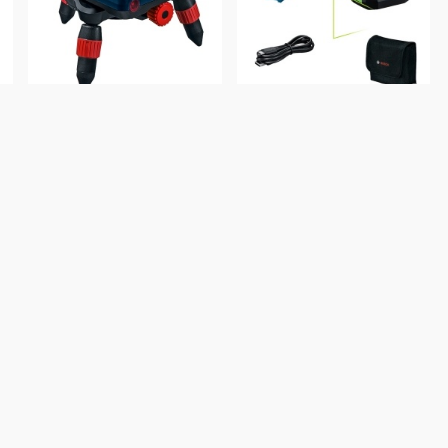
Soporte Universal para
Nivel Láser Bosch GLL
Niveles Láser Bosch
2XG (incl. 1 Bat 3.7V y
RM3 +Control RC2
Funda)
20
%
20
%
OFF
OFF
11.883
9.506
12.700
10.160
$U
$U
$U
$U
COMPRAR
COMPRAR
Cód.
0601092800-000
Cód.
06010653G0-000