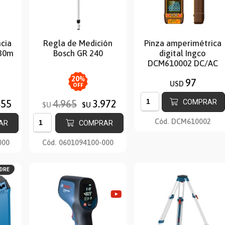
ncia
Regla de Medición
Pinza amperimétrica
 30m
Bosch GR 240
digital Ingco
DCM610002 DC/AC
1000A
20
%
97
USD
OFF
COMPRAR
455
4.965
3.972
$U
$U
Cód.
DCM610002
AR
COMPRAR
000
Cód.
0601094100-000
ADRE