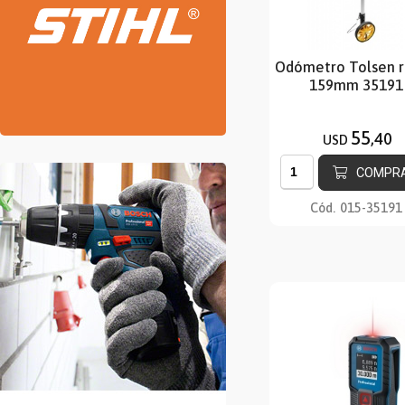
Odómetro Tolsen 
159mm 35191
55
,40
USD
COMPR
Cód.
015-35191