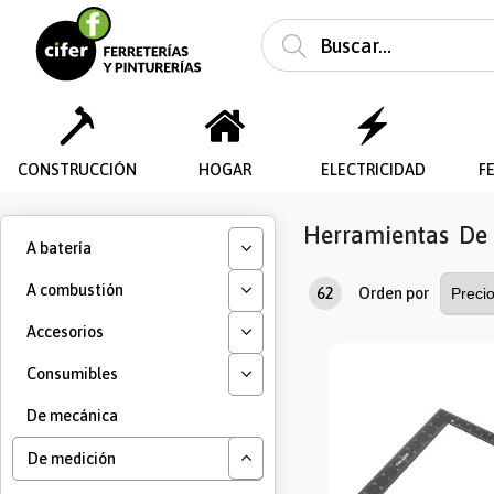
CONSTRUCCIÓN
HOGAR
ELECTRICIDAD
F
Herramientas
De
A batería
A combustión
62
Orden por
Accesorios
Consumibles
De mecánica
De medición