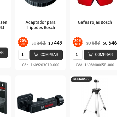
lsen
Adaptador para
Gafas rojas Bosch
43
Trípodes Bosch
20
%
20
%
561
449
683
546
$U
$U
$U
$U
OFF
OFF
AR
COMPRAR
COMPRAR
Cód.
1609203C10-000
Cód.
1608M0005B-000
DESTACADO