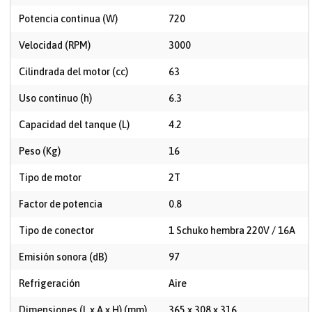
Potencia continua (W)
720
Velocidad (RPM)
3000
Cilindrada del motor (cc)
63
Uso continuo (h)
6.3
Capacidad del tanque (L)
4.2
Peso (Kg)
16
Tipo de motor
2T
Factor de potencia
0.8
Tipo de conector
1 Schuko hembra 220V / 16A
Emisión sonora (dB)
97
Refrigeración
Aire
Dimensiones (L x A x H) (mm)
365 x 308 x 316