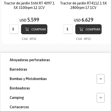
Tractor de jardín Stihl RT 4097.1
Tractor de jardín RT4112.1 SX
SX 3100rpm 12.1CV
2800rpm 17.1CV
5.599
6.629
USD
USD
COMPRAR
COMPRAR
Cód.
4952
Cód.
4951
Ahoyadoras perforadoras
Barredoras
Bombas y Motobombas
Bordeadoras
Camping
Cortacercos