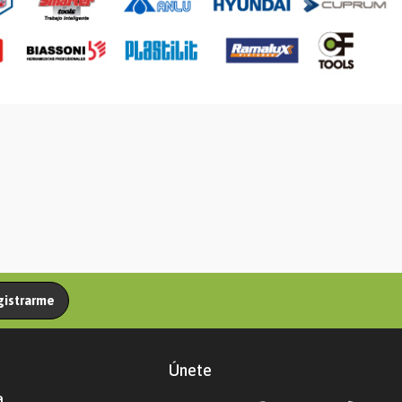
gistrarme
Únete
a