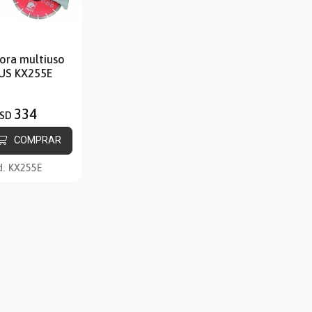
ora multiuso
US KX255E
334
SD
COMPRAR
d.
KX255E