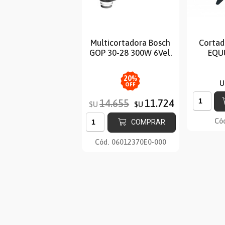
Multicortadora Bosch
Cortad
GOP 30-28 300W 6Vel.
EQU
20
%
U
OFF
14.655
11.724
$U
$U
Có
COMPRAR
Cód.
06012370E0-000