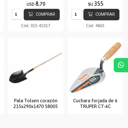
8
355
,70
USD
$U
COMPRAR
COMPRAR
Cód.
015-41017
Cód.
4865
Pala Tolsen corazón
Cuchara forjada de 6
215x290x1470 58005
TRUPER CT-6C
14
745
,90
USD
$U