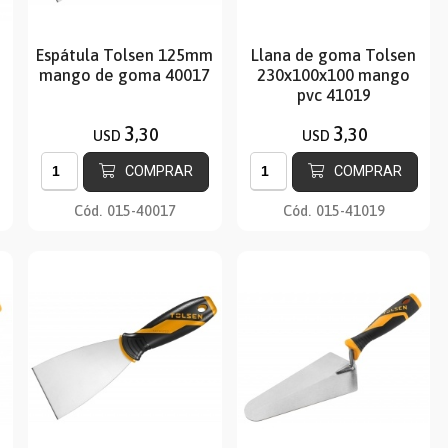
n
Espátula Tolsen 125mm
Llana de goma Tolsen
mango de goma 40017
230x100x100 mango
pvc 41019
3
3
,30
,30
USD
USD
COMPRAR
COMPRAR
Cód.
015-40017
Cód.
015-41019