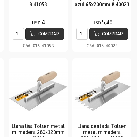
8 41053
azul 65x200mm 8 40023
4
5
,40
USD
USD
COMPRAR
COMPRAR
Cód.
015-41053
Cód.
015-40023
o
Llana lisa Tolsen metal
Llana dentada Tolsen
m. madera 280x120mm
metal m.madera