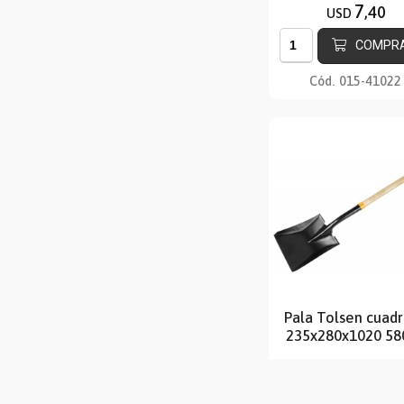
7
,40
USD
COMPR
Cód.
015-41022
Pala Tolsen cuad
235x280x1020 58
12
,70
USD