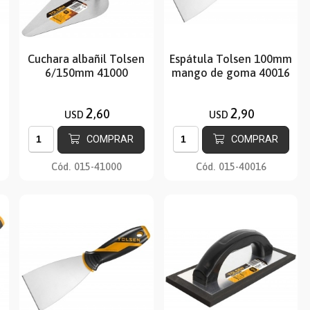
Cuchara albañil Tolsen
Espátula Tolsen 100mm
5
6/150mm 41000
mango de goma 40016
2
2
,60
,90
USD
USD
COMPRAR
COMPRAR
Cód.
015-41000
Cód.
015-40016