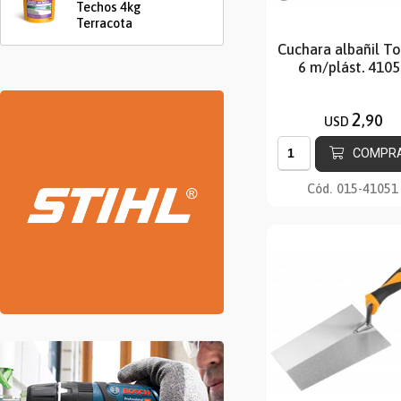
Techos 4kg
Terracota
Cuchara albañil T
6 m/plást. 410
2
,90
USD
COMPR
Cód.
015-41051