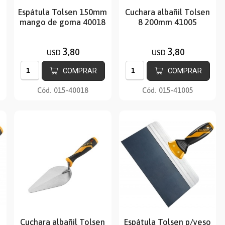
n
Espátula Tolsen 150mm
Cuchara albañil Tolsen
mango de goma 40018
8 200mm 41005
3
3
,80
,80
USD
USD
COMPRAR
COMPRAR
Cód.
015-40018
Cód.
015-41005
n
Cuchara albañil Tolsen
Espátula Tolsen p/yeso