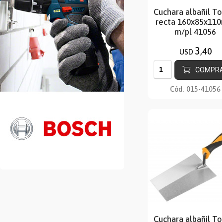
Cuchara albañil T
recta 160x85x11
m/pl 41056
3
,40
USD
COMPR
Cód.
015-41056
Cuchara albañil T