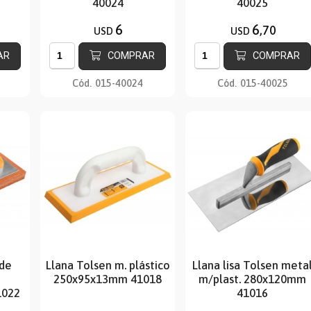
40024
40025
6
6
,70
USD
USD
AR
COMPRAR
COMPRAR
Cód.
015-40024
Cód.
015-40025
 de
Llana Tolsen m. plástico
Llana lisa Tolsen meta
250x95x13mm 41018
m/plast. 280x120mm
1022
41016