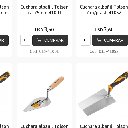
olsen
Cuchara albañil Tolsen
Cuchara albañil Tolse
0mm
7/175mm 41001
7 m/plást. 41052
3
3
,50
,60
USD
USD
AR
COMPRAR
COMPRAR
Cód.
015-41001
Cód.
015-41052
olsen
Cuchara albañil Tolsen
Cuchara albañil Tolse