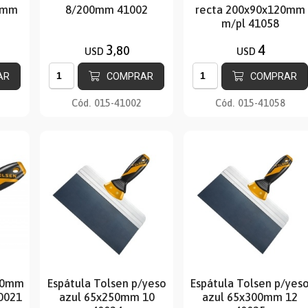
5mm
8/200mm 41002
recta 200x90x120mm
m/pl 41058
3
4
,80
USD
USD
AR
COMPRAR
COMPRAR
Cód.
015-41002
Cód.
015-41058
250mm
Espátula Tolsen p/yeso
Espátula Tolsen p/yes
0021
azul 65x250mm 10
azul 65x300mm 12