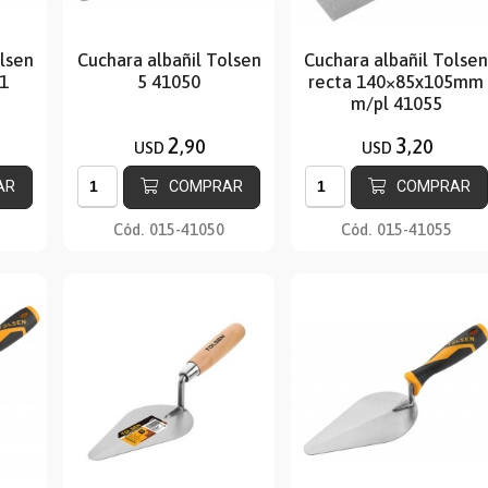
olsen
Cuchara albañil Tolsen
Cuchara albañil Tolse
51
5 41050
recta 140×85x105mm
m/pl 41055
2
3
,90
,20
USD
USD
AR
COMPRAR
COMPRAR
Cód.
015-41050
Cód.
015-41055