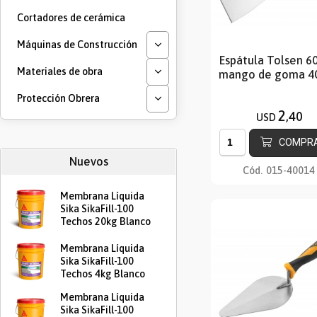
Cortadores de cerámica
Máquinas de Construcción
Espátula Tolsen 
Materiales de obra
mango de goma 4
Protección Obrera
2
,40
USD
COMPR
Nuevos
Cód.
015-40014
Membrana Líquida
Sika SikaFill-100
Techos 20kg Blanco
Membrana Líquida
Sika SikaFill-100
Techos 4kg Blanco
Membrana Líquida
Sika SikaFill-100