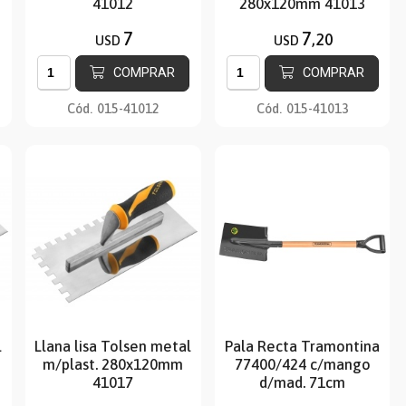
41012
280x120mm 41013
7
7
,20
USD
USD
COMPRAR
COMPRAR
Cód.
015-41012
Cód.
015-41013
l
Llana lisa Tolsen metal
Pala Recta Tramontina
m/plast. 280x120mm
77400/424 c/mango
41017
d/mad. 71cm