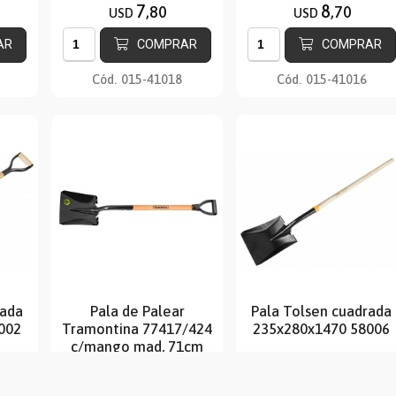
7
8
,80
,70
USD
USD
AR
COMPRAR
COMPRAR
Cód.
015-41018
Cód.
015-41016
rada
Pala de Palear
Pala Tolsen cuadrada
002
Tramontina 77417/424
235x280x1470 58006
c/mango mad. 71cm
501
14
,30
$U
USD