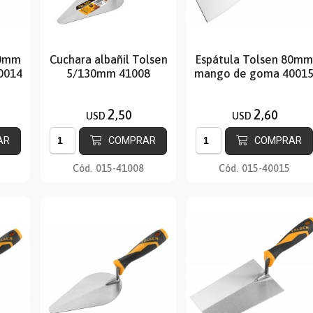
60mm
Cuchara albañil Tolsen
Espátula Tolsen 80mm
0014
5/130mm 41008
mango de goma 4001
2
2
,50
,60
USD
USD
AR
COMPRAR
COMPRAR
Cód.
015-41008
Cód.
015-40015