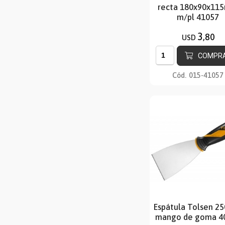
recta 180x90x11
m/pl 41057
3
,80
USD
COMPR
Cód.
015-41057
Espátula Tolsen 
mango de goma 4