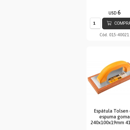
6
USD
COMPR
Cód.
015-40021
Espátula Tolsen
espuma goma
240x100x19mm 4