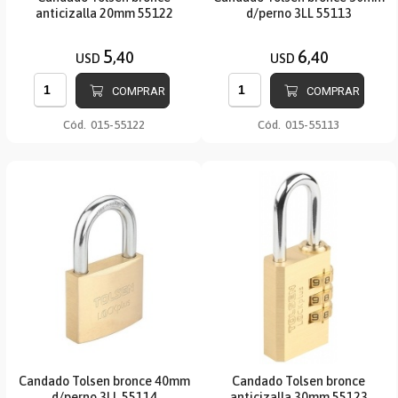
anticizalla 20mm 55122
d/perno 3LL 55113
5
6
,40
,40
USD
USD
COMPRAR
COMPRAR
Cód.
015-55122
Cód.
015-55113
Candado Tolsen bronce 40mm
Candado Tolsen bronce
d/perno 3LL 55114
anticizalla 30mm 55123