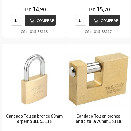
14
15
,90
,20
USD
USD
COMPRAR
COMPRAR
Cód.
015-55115
Cód.
015-55117
Candado Tolsen bronce 60mm
Candado Tolsen bronce
d/perno 3LL 55116
anticizalla 70mm 55118