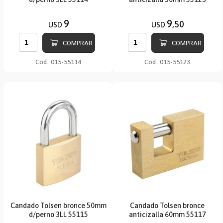
9
9
,50
USD
USD
COMPRAR
COMPRAR
Cód.
015-55114
Cód.
015-55123
Candado Tolsen bronce 50mm
Candado Tolsen bronce
d/perno 3LL 55115
anticizalla 60mm 55117