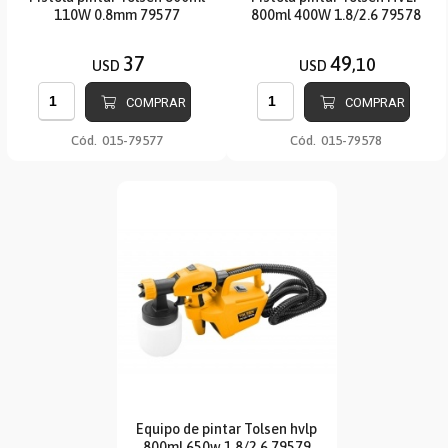
110W 0.8mm 79577
800ml 400W 1.8/2.6 79578
37
49
,10
USD
USD
COMPRAR
COMPRAR
Cód.
015-79577
Cód.
015-79578
Equipo de pintar Tolsen hvlp
800ml 650w 1.8/2.6 79579