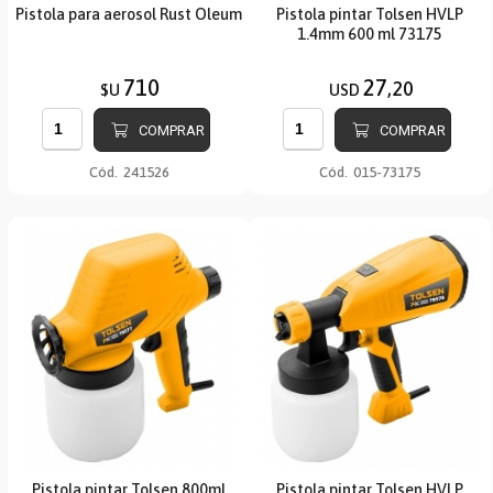
Pistola para aerosol Rust Oleum
Pistola pintar Tolsen HVLP
1.4mm 600 ml 73175
710
27
,20
$U
USD
COMPRAR
COMPRAR
Cód.
241526
Cód.
015-73175
Pistola pintar Tolsen 800ml
Pistola pintar Tolsen HVLP